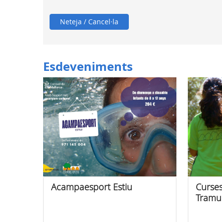
Neteja / Cancel·la
Esdeveniments
Acampaesport Estiu
Curses
Tramu