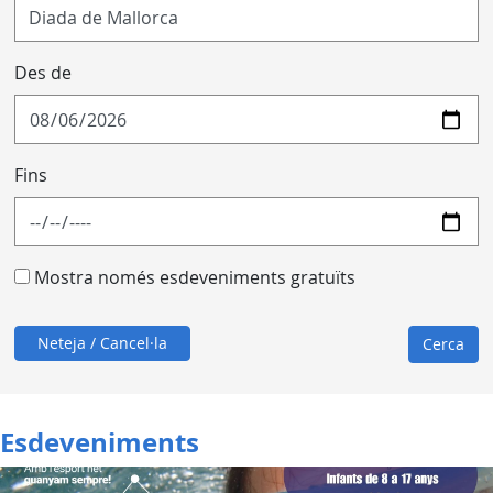
Des de
Fins
Mostra només esdeveniments gratuïts
Neteja / Cancel·la
Cerca
Esdeveniments