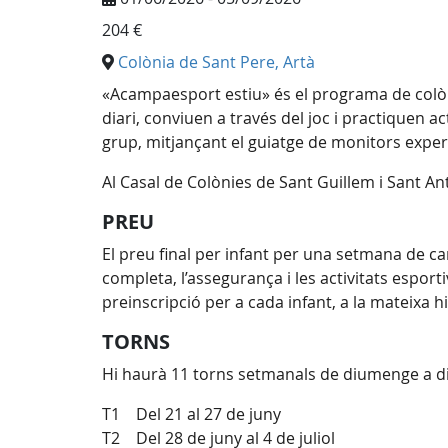
204 €
Colònia de Sant Pere, Artà
«Acampaesport estiu» és el programa de colòni
diari, conviuen a través del joc i practiquen act
grup, mitjançant el guiatge de monitors expe
Al Casal de Colònies de Sant Guillem i Sant Ant
PREU
El preu final per infant per una setmana de ca
completa, l’assegurança i les activitats espor
preinscripció per a cada infant, a la mateixa
TORNS
Hi haurà 11 torns setmanals de diumenge a d
T1 Del 21 al 27 de juny
T2 Del 28 de juny al 4 de juliol