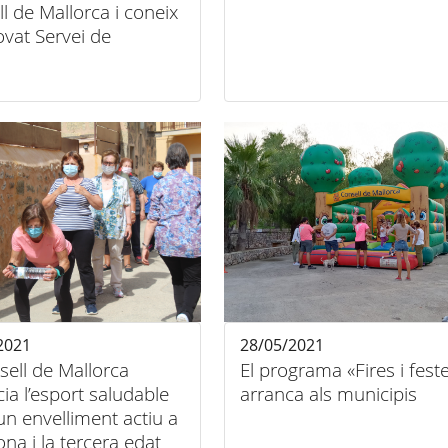
l de Mallorca i coneix
ovat Servei de
na Esportiva
2021
28/05/2021
sell de Mallorca
El programa «Fires i fest
ia l’esport saludable
arranca als municipis
un envelliment actiu a
ona i la tercera edat