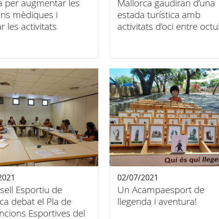
a per augmentar les
Mallorca gaudiran d’una
ons mèdiques i
estada turística amb
r les activitats
activitats d’oci entre oct
tives socials
i novembre
2021
02/07/2021
sell Esportiu de
Un Acampaesport de
ca debat el Pla de
llegenda i aventura!
cions Esportives del