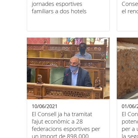
jornades esportives
Consel
familiars a dos hotels
el ren
d’Alcúdia
Medici
10/06/2021
01/06/
El Consell ja ha tramitat
El Con
l’ajut econòmic a 28
potenc
federacions esportives per
per a 
un import de 898.000
la seg