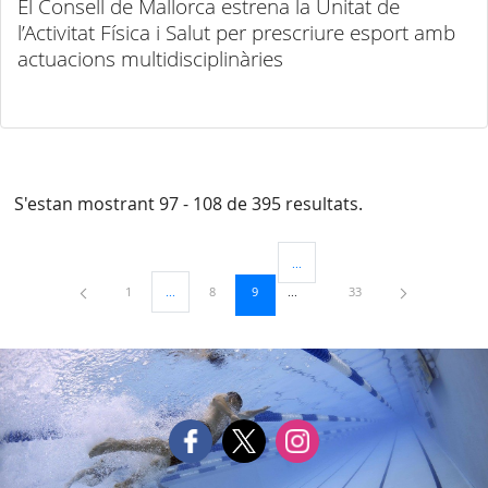
El Consell de Mallorca estrena la Unitat de
l’Activitat Física i Salut per prescriure esport amb
actuacions multidisciplinàries
S'estan mostrant 97 - 108 de 395 resultats.
...
Pàgines intermèdies Utilitzeu TAB 
Pàgina
Pàgina
Pàgina
Pàgina
1
...
8
9
33
Pàgines intermèdies Utilitzeu TAB per navegar.