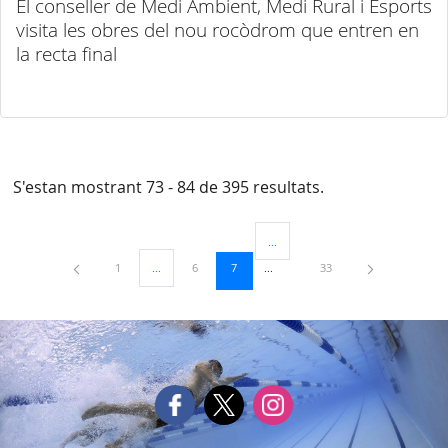
El conseller de Medi Ambient, Medi Rural i Esports
visita les obres del nou rocòdrom que entren en
la recta final
S'estan mostrant 73 - 84 de 395 resultats.
...
Pàgines intermèdies Utilitzeu TAB 
Pàgina
Pàgina
Pàgina
Pàgina
1
...
6
7
33
Pàgines intermèdies Utilitzeu TAB per navegar.