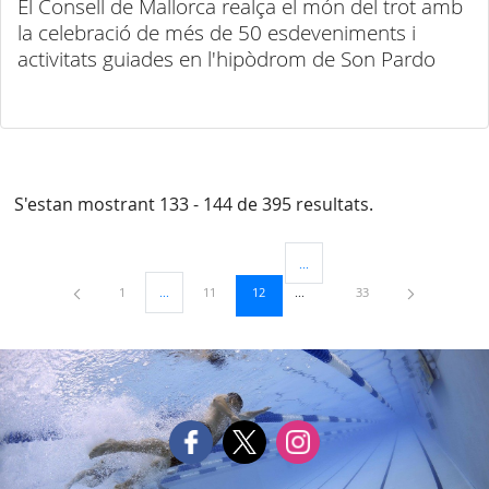
El Consell de Mallorca realça el món del trot amb
la celebració de més de 50 esdeveniments i
activitats guiades en l'hipòdrom de Son Pardo
S'estan mostrant 133 - 144 de 395 resultats.
...
Pàgines intermèdies Utilitzeu TAB
Pàgina
Pàgina
Pàgina
Pàgina
1
...
11
12
33
Pàgines intermèdies Utilitzeu TAB per navegar.