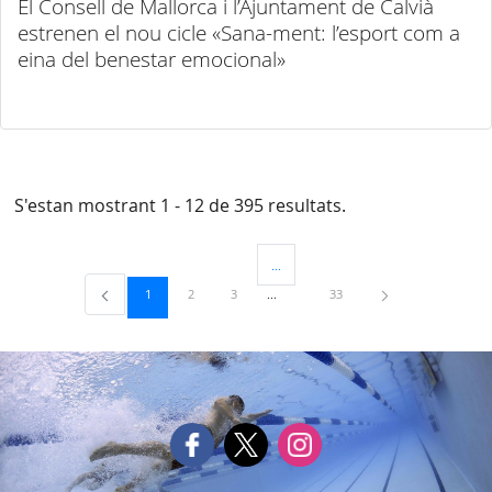
El Consell de Mallorca i l’Ajuntament de Calvià
estrenen el nou cicle «Sana-ment: l’esport com a
eina del benestar emocional»
S'estan mostrant 1 - 12 de 395 resultats.
...
Pàgines intermèdies Utilitzeu TAB per 
Pàgina
Pàgina
Pàgina
Pàgina
1
2
3
33