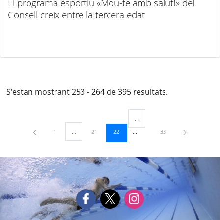
El programa esportiu «Mou-te amb salut!» del
Consell creix entre la tercera edat
S'estan mostrant 253 - 264 de 395 resultats.
...
Pàgines intermèdies Utilitzeu TAB
Pàgina
Pàgina
Pàgina
Pàgina
1
...
21
22
33
Pàgines intermèdies Utilitzeu TAB per navegar.