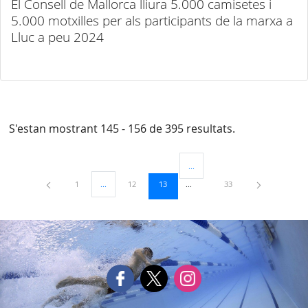
El Consell de Mallorca lliura 5.000 camisetes i
5.000 motxilles per als participants de la marxa a
Lluc a peu 2024
S'estan mostrant 145 - 156 de 395 resultats.
...
Pàgines intermèdies Utilitzeu TAB
Pàgina
Pàgina
Pàgina
Pàgina
1
...
12
13
33
Pàgines intermèdies Utilitzeu TAB per navegar.