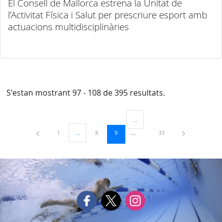
El Consell de Mallorca estrena la Unitat de
l’Activitat Física i Salut per prescriure esport amb
actuacions multidisciplinàries
S'estan mostrant 97 - 108 de 395 resultats.
...
Pàgines intermèdies Utilitzeu TAB 
Pàgina
Pàgina
Pàgina
Pàgina
1
...
8
9
33
Pàgines intermèdies Utilitzeu TAB per navegar.