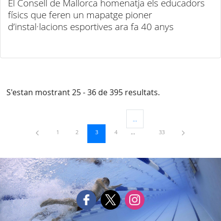
El Consell de Mallorca homenatja els educadors
físics que feren un mapatge pioner
d’instal·lacions esportives ara fa 40 anys
S'estan mostrant 25 - 36 de 395 resultats.
...
Pàgines intermèdies Utilitzeu TAB
Pàgina
Pàgina
Pàgina
Pàgina
Pàgina
1
2
3
4
33