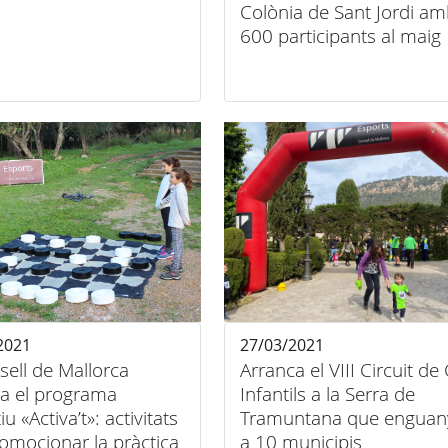
Colònia de Sant Jordi a
600 participants al maig
2021
27/03/2021
sell de Mallorca
Arranca el VIII Circuit de
na el programa
Infantils a la Serra de
u «Activa’t»: activitats
Tramuntana que enguany
omocionar la pràctica
a 10 municipis