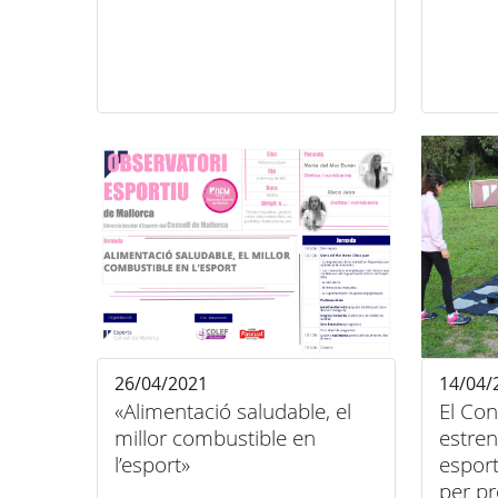
26/04/2021
14/04/
«Alimentació saludable, el
El Con
millor combustible en
estre
l’esport»
esporti
per pr