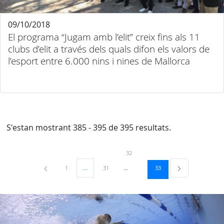
09/10/2018
El programa “Jugam amb l’elit” creix fins als 11
clubs d’elit a través dels quals difon els valors de
l’esport entre 6.000 nins i nines de Mallorca
S'estan mostrant 385 - 395 de 395 resultats.
Pàgina
32
Pàgina
Pàgina
Pàgina
1
...
31
33
Pàgines intermèdies Utilitzeu TAB per navegar.