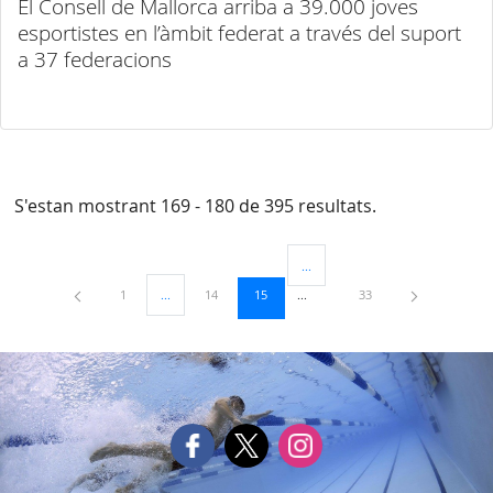
El Consell de Mallorca arriba a 39.000 joves
esportistes en l’àmbit federat a través del suport
a 37 federacions
S'estan mostrant 169 - 180 de 395 resultats.
...
Pàgines intermèdies Utilitzeu TAB
Pàgina
Pàgina
Pàgina
Pàgina
1
...
14
15
33
Pàgines intermèdies Utilitzeu TAB per navegar.