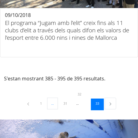
09/10/2018
El programa “Jugam amb l’elit” creix fins als 11
clubs d’elit a través dels quals difon els valors de
l’esport entre 6.000 nins i nines de Mallorca
S'estan mostrant 385 - 395 de 395 resultats.
Pàgina
32
Pàgina
Pàgina
Pàgina
1
...
31
33
Pàgines intermèdies Utilitzeu TAB per navegar.