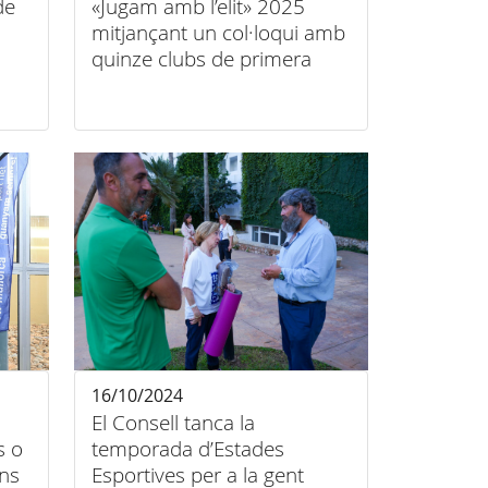
de
«Jugam amb l’elit» 2025
mitjançant un col·loqui amb
quinze clubs de primera
amb
mallorquins
la
16/10/2024
El Consell tanca la
s o
temporada d’Estades
ons
Esportives per a la gent