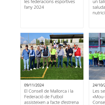
les federacions esportives
un tal
l’any 2024
saluda
nutri
09/11/2024
24/10/
El Consell de Mallorca i la
Les se
Federació de Futbol
«Mou-
assisteixen a l’acte d’estrena
Consel