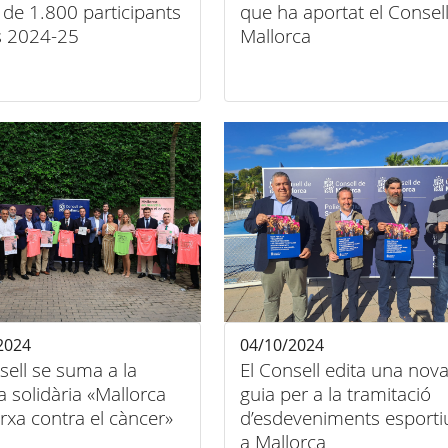
de 1.800 participants
que ha aportat el Consel
rs 2024-25
Mallorca
2024
04/10/2024
sell se suma a la
El Consell edita una nov
a solidària «Mallorca
guia per a la tramitació
xa contra el càncer»
d’esdeveniments esporti
a Mallorca