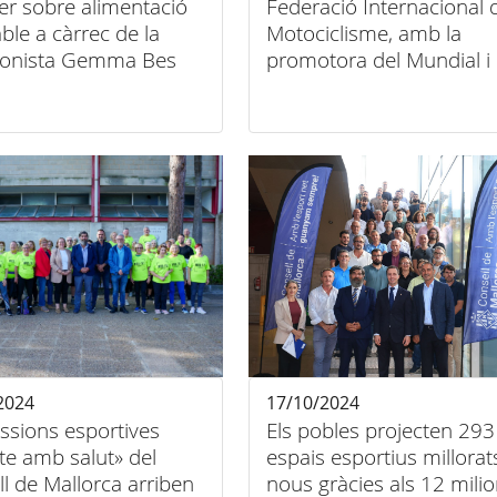
ler sobre alimentació
Federació Internacional 
ble a càrrec de la
Motociclisme, amb la
cionista Gemma Bes
promotora del Mundial i
amb pilots mallorquins 
motiu de la Gala de
lliurament de premis de 
FIM que se celebrarà a
Mallorca
2024
17/10/2024
ssions esportives
Els pobles projecten 293
te amb salut» del
espais esportius millorat
l de Mallorca arriben
nous gràcies als 12 mili