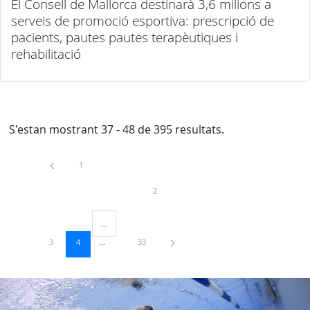
El Consell de Mallorca destinarà 3,6 milions a
serveis de promoció esportiva: prescripció de
pacients, pautes pautes terapèutiques i
rehabilitació
S'estan mostrant 37 - 48 de 395 resultats.
Pàgina
1
Pàgina
2
...
Pàgines intermèdies Utilitzeu TAB per navegar.
Pàgina
Pàgina
Pàgina
3
4
33