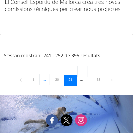
El Consell Esportiu de Mallorca crea tres noves
comissions tècniques per crear nous projectes
S'estan mostrant 241 - 252 de 395 resultats.
...
Pàgines intermèdies Utilitzeu TAB
Pàgina
Pàgina
Pàgina
Pàgina
1
...
20
21
33
Pàgines intermèdies Utilitzeu TAB per navegar.