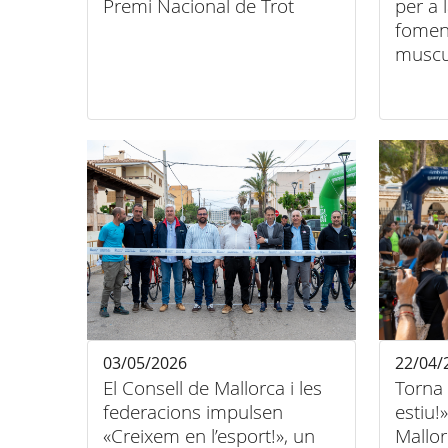
Premi Nacional de Trot
per a 
fomen
muscu
03/05/2026
22/04/
El Consell de Mallorca i les
Torna
federacions impulsen
estiu!
«Creixem en l’esport!», un
Mallor