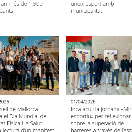
ran més de 1.500
uneix esport amb
ipants
municipalitat
2026
01/04/2026
sell de Mallorca
Inca acull la jornada «Mir
a el Dia Mundial de
esportiu» per reflexionar
itat Física i la Salut
sobre la superació de
 lectura d’un manifest
barreres a través de l’es