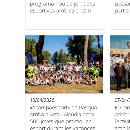
programa nou de jornades
passa
esportives amb calendari
partic
regular
10/04/2026
07/04/
«Acampaesport» de Pasqua
El Con
arriba a Artà i Alcúdia amb
celebr
500 joves que practiquen
l’Activ
esport durant les vacances
amb la