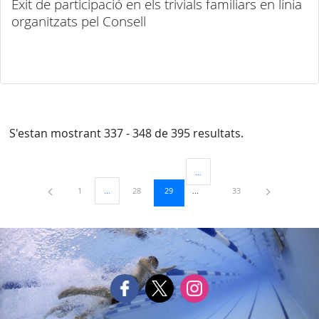
Èxit de participació en els trivials familiars en línia
organitzats pel Consell
S'estan mostrant 337 - 348 de 395 resultats.
...
Pàgines intermèdies Utilitzeu TAB
Pàgina
Pàgina
Pàgina
Pàgina
1
...
28
29
33
Pàgines intermèdies Utilitzeu TAB per navegar.