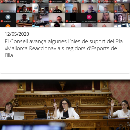
12/05/2020
El Consell avança algunes línies de suport del Pla
«Mallorca Reacciona» als regidors d’Esports de
l’illa