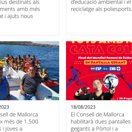
ius destinats als
d’educació ambiental i el
aments amb més
reciclatge als poliesporti
at i ajuts nous
2023
18/08/2023
sell de Mallorca
El Consell de Mallorca
ix més de 1.500
habilitarà dues pantalles
s i joves a
gegants a Pòrtol i a