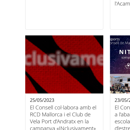
l'Aca
25/05/2023
23/05/
El Consell col·labora amb el
El Con
RCD Mallorca i el Club de
a l’ab
Vela Port d’Andratx en la
escola
campanya «INclusivament»
d’estre