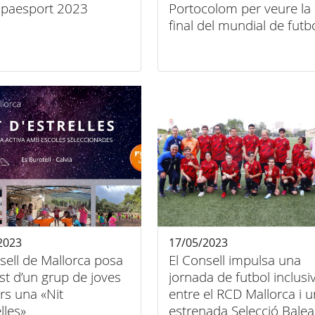
mpaesport 2023
Portocolom per veure la
final del mundial de futb
femení
2023
17/05/2023
sell de Mallorca posa
El Consell impulsa una
ast d’un grup de joves
jornada de futbol inclusi
rs una «Nit
entre el RCD Mallorca i 
lles»
estrenada Selecció Balea