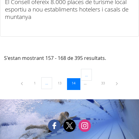
El Consell ofereix 8.000 places de turisme local
esportiu a nou establiments hotelers i casals de
muntanya
S'estan mostrant 157 - 168 de 395 resultats.
...
Pàgines intermèdies Utilitzeu TAB
Pàgina
Pàgina
Pàgina
Pàgina
1
...
13
14
33
Pàgines intermèdies Utilitzeu TAB per navegar.