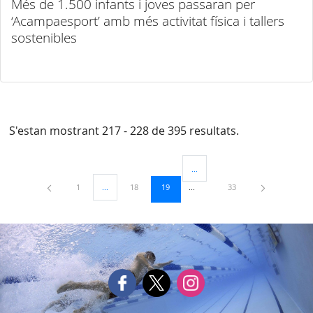
Més de 1.500 infants i joves passaran per
‘Acampaesport’ amb més activitat física i tallers
sostenibles
S'estan mostrant 217 - 228 de 395 resultats.
...
Pàgines intermèdies Utilitzeu TAB
Pàgina
Pàgina
Pàgina
Pàgina
1
...
18
19
33
Pàgines intermèdies Utilitzeu TAB per navegar.