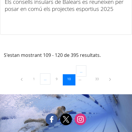
Els consells insulars de Balears es reuneixen per
posar en comú els projectes esportius 2025
S'estan mostrant 109 - 120 de 395 resultats.
...
Pàgines intermèdies Utilitzeu TAB
Pàgina
Pàgina
Pàgina
Pàgina
1
...
9
10
33
Pàgines intermèdies Utilitzeu TAB per navegar.