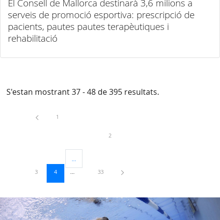
El Consell de Mallorca destinarà 3,6 milions a
serveis de promoció esportiva: prescripció de
pacients, pautes pautes terapèutiques i
rehabilitació
S'estan mostrant 37 - 48 de 395 resultats.
Pàgina
1
Pàgina
2
...
Pàgines intermèdies Utilitzeu TAB per navegar.
Pàgina
Pàgina
Pàgina
3
4
33