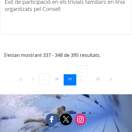
Èxit de participació en els trivials familiars en línia
organitzats pel Consell
S'estan mostrant 337 - 348 de 395 resultats.
...
Pàgines intermèdies Utilitzeu TAB
Pàgina
Pàgina
Pàgina
Pàgina
1
...
28
29
33
Pàgines intermèdies Utilitzeu TAB per navegar.