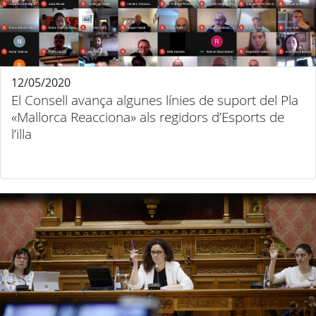
12/05/2020
El Consell avança algunes línies de suport del Pla
«Mallorca Reacciona» als regidors d’Esports de
l’illa