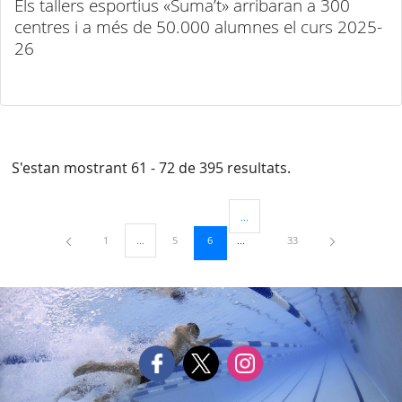
Els tallers esportius «Suma’t» arribaran a 300
centres i a més de 50.000 alumnes el curs 2025-
26
S'estan mostrant 61 - 72 de 395 resultats.
...
Pàgines intermèdies Utilitzeu TAB 
Pàgina
Pàgina
Pàgina
Pàgina
1
...
5
6
33
Pàgines intermèdies Utilitzeu TAB per navegar.