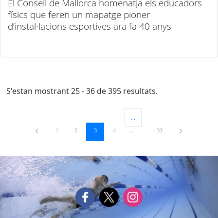
El Consell de Mallorca homenatja els educadors
físics que feren un mapatge pioner
d’instal·lacions esportives ara fa 40 anys
S'estan mostrant 25 - 36 de 395 resultats.
...
Pàgines intermèdies Utilitzeu TAB
Pàgina
Pàgina
Pàgina
Pàgina
Pàgina
1
2
3
4
33