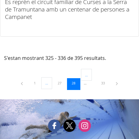
Es reprèn el circuit familiar de Curses a la Serra
de Tramuntana amb un centenar de persones a
Campanet
S'estan mostrant 325 - 336 de 395 resultats.
...
Pàgines intermèdies Utilitzeu TAB
Pàgina
Pàgina
Pàgina
Pàgina
1
...
27
28
33
Pàgines intermèdies Utilitzeu TAB per navegar.