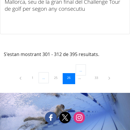
Mallorca, seu de la gran final del Challenge Tour
de golf per segon any consecutiu
S'estan mostrant 301 - 312 de 395 resultats.
...
Pàgines intermèdies Utilitzeu TAB
Pàgina
Pàgina
Pàgina
Pàgina
1
...
25
26
33
Pàgines intermèdies Utilitzeu TAB per navegar.