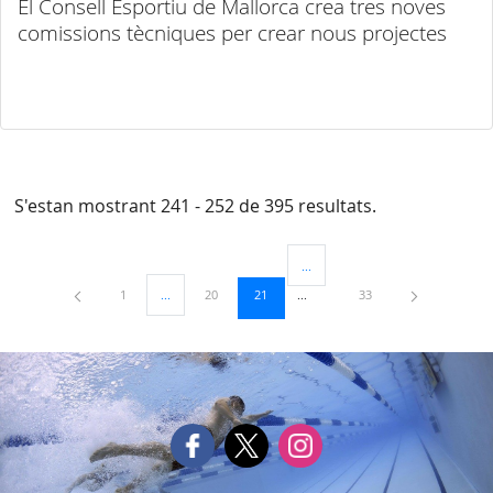
El Consell Esportiu de Mallorca crea tres noves
comissions tècniques per crear nous projectes
S'estan mostrant 241 - 252 de 395 resultats.
...
Pàgines intermèdies Utilitzeu TAB
Pàgina
Pàgina
Pàgina
Pàgina
1
...
20
21
33
Pàgines intermèdies Utilitzeu TAB per navegar.