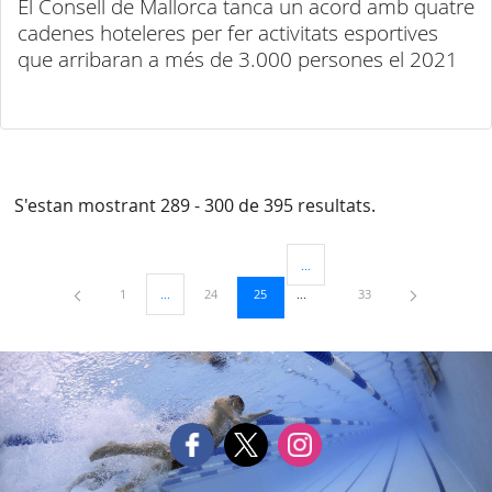
El Consell de Mallorca tanca un acord amb quatre
cadenes hoteleres per fer activitats esportives
que arribaran a més de 3.000 persones el 2021
S'estan mostrant 289 - 300 de 395 resultats.
...
Pàgines intermèdies Utilitzeu TAB
Pàgina
Pàgina
Pàgina
Pàgina
1
...
24
25
33
Pàgines intermèdies Utilitzeu TAB per navegar.