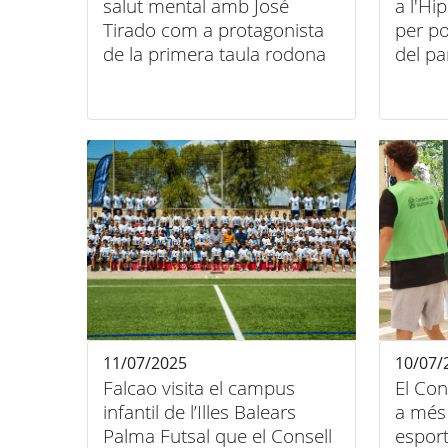
salut mental amb José
a l'H
Tirado com a protagonista
per po
de la primera taula rodona
del pa
Femen
11/07/2025
10/07/
Falcao visita el campus
El Con
infantil de l’Illes Balears
a més
Palma Futsal que el Consell
esport