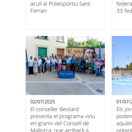
acull al Poliesportiu Sant
federa
Ferran
33 fe
02/07/2025
01/07/
El conseller Bestard
Els jo
presenta el programa «Viu
poden 
en gran!» del Consell de
aquàti
Mallorca, que arribarà a
organi