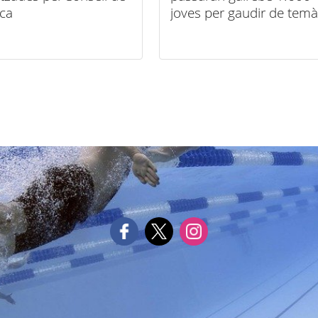
rca
joves per gaudir de temà
marina