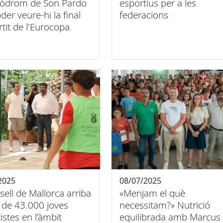
ipòdrom de Son Pardo
esportius per a les
der veure-hi la final
federacions
rtit de l'Eurocopa
ina
2025
08/07/2025
sell de Mallorca arriba
«Menjam el què
 de 43.000 joves
necessitam?» Nutrició
istes en l’àmbit
equilibrada amb Marcus