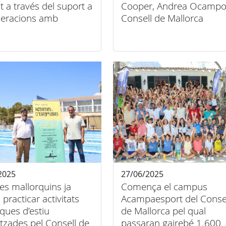
t a través del suport a
Cooper, Andrea Ocampo 
deracions amb
Consell de Mallorca
1.190.000 euros
2025
27/06/2025
ves mallorquins ja
Comença el campus
practicar activitats
Acampaesport del Conse
ques d’estiu
de Mallorca pel qual
tzades pel Consell de
passaran gairebé 1.600