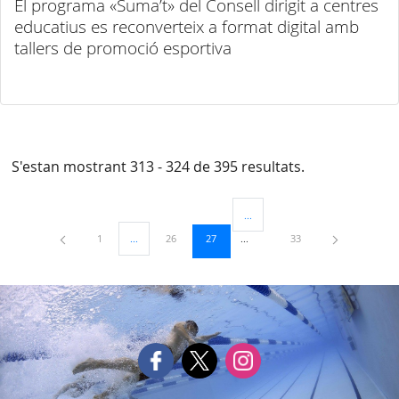
El programa «Suma’t» del Consell dirigit a centres
educatius es reconverteix a format digital amb
tallers de promoció esportiva
S'estan mostrant 313 - 324 de 395 resultats.
...
Pàgines intermèdies Utilitzeu TAB
Pàgina
Pàgina
Pàgina
Pàgina
1
...
26
27
33
Pàgines intermèdies Utilitzeu TAB per navegar.