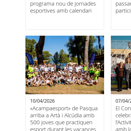
programa nou de jornades
passa
esportives amb calendari
partic
regular
10/04/2026
07/04/
«Acampaesport» de Pasqua
El Con
arriba a Artà i Alcúdia amb
celebr
500 joves que practiquen
l’Activ
esport durant les vacances
amb la