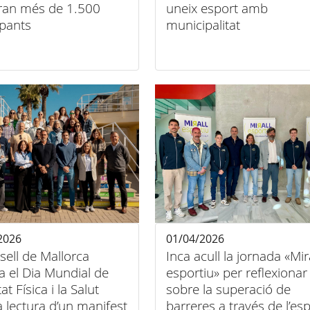
ran més de 1.500
uneix esport amb
ipants
municipalitat
2026
01/04/2026
sell de Mallorca
Inca acull la jornada «Mir
a el Dia Mundial de
esportiu» per reflexionar
itat Física i la Salut
sobre la superació de
 lectura d’un manifest
barreres a través de l’es