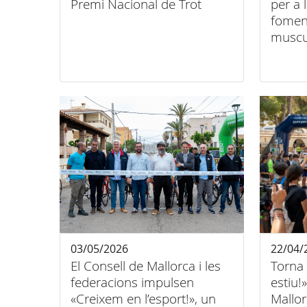
Premi Nacional de Trot
per a 
fomen
muscu
03/05/2026
22/04/
El Consell de Mallorca i les
Torna
federacions impulsen
estiu!
«Creixem en l’esport!», un
Mallor