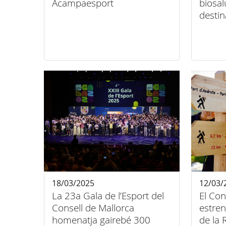
Acampaesport
biosa
destin
18/03/2025
12/03/
La 23a Gala de l’Esport del
El Con
Consell de Mallorca
estren
homenatja gairebé 300
de la 