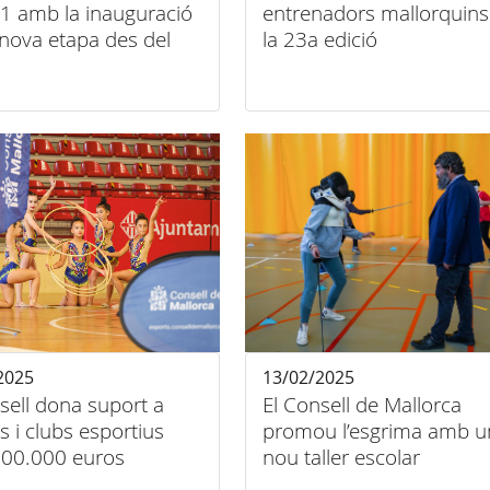
1 amb la inauguració
entrenadors mallorquins
nova etapa des del
la 23a edició
'Andratx fins a la
2025
13/02/2025
sell dona suport a
El Consell de Mallorca
ts i clubs esportius
promou l’esgrima amb u
00.000 euros
nou taller escolar