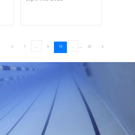
Pàgina
Pàgina
Pàgina
Pàgina
1
...
9
10
...
33
Pàgines intermèdies Utilitzeu TAB per navegar.
Pàgines intermèdies Utilitzeu TAB per n