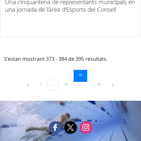
Una cinquantena de representants municipals en
una jornada de l’àrea d’Esports del Consell
S'estan mostrant 373 - 384 de 395 resultats.
Pàgina
32
Pàgina
Pàgina
Pàgina
1
...
31
33
Pàgines intermèdies Utilitzeu TAB per navegar.