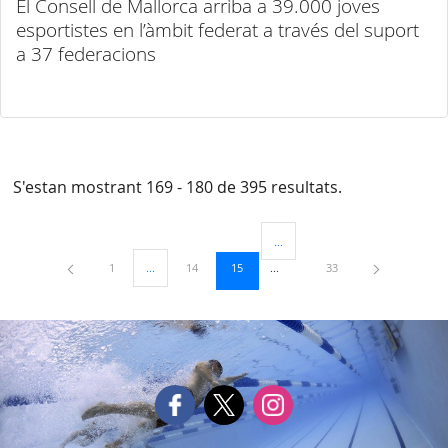
El Consell de Mallorca arriba a 39.000 joves
esportistes en l’àmbit federat a través del suport
a 37 federacions
S'estan mostrant 169 - 180 de 395 resultats.
...
Pàgines intermèdies Utilitzeu TAB
Pàgina
Pàgina
Pàgina
Pàgina
1
...
14
15
33
Pàgines intermèdies Utilitzeu TAB per navegar.