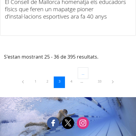
El Consell de Mallorca homenatja els educadors
físics que feren un mapatge pioner
d’instal·lacions esportives ara fa 40 anys
S'estan mostrant 25 - 36 de 395 resultats.
...
Pàgines intermèdies Utilitzeu TAB
Pàgina
Pàgina
Pàgina
Pàgina
Pàgina
1
2
3
4
33