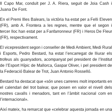
Il Capo Mar, conduït per J. A. Riera, seguit de Joia Cash i
Juana De Font.
En el Premi Illes Balears, la victòria ha estat per a Felli Eleven
(FR), amb A. Frontera a les regnes, mentre que el segon i
tercer lloc han estat per a Fanfarronneur (FR) i Heros De Fleur
(FR), respectivament.
El vicepresident segon i conseller de Medi Ambient, Medi Rural
i Esports, Pedro Bestard, ha estat l’encarregat de lliurar els
trofeus als guanyadors, acompanyat pel president de l’Institut
de l’Esport Hípic de Mallorca, Gaspar Oliver, i pel president de
la Federació Balear de Trot, Juan Antonio Rosselló.
Bestard ha destacat que «són unes carreres molt importants en
el calendari del trot balear, que posen en valor el nivell dels
nostres cavalls i menadors, tant en l’àmbit nacional com en
l’internacional».
Així mateix, ha remarcat que «celebrar aquesta jornada en una