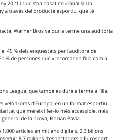
 2021 i que s’ha basat en «l’anàlisi i la
ny a través del producte esportiu, que té
mpacte, Warner Bros va dur a terme una auditoria
 el 45 % dels enquestats per l’auditora de
l 51 % de persones que «recomanen l’illa com a
ons League, que també es durà a terme a l’illa.
lors velòdroms d’Europa, en un format esportiu
laritat que mereix i fer-lo més accessible, més
 general de la prova, Florian Pavia.
.000 articles en mitjans digitals, 2,3 bilions
conseguir 8,7 milions d’espectadors a Eurosport,