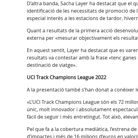
D’altra banda, Sacha Layer ha destacat que el que
identificació de les necessitats de promoció de l
especial interès a les estacions de tardor, hiver
Quant a resultats de la primera acció desenvolu
externa per «mesurar objectivament els resultat
En aquest sentit, Layer ha destacat que es varen
resultats va contestar amb la frase «tenc ganes
destinació de viatge».
UCI Track Champions League 2022
A la presentació també s’han donat a conèixer le
«L’UCI Track Champions League són els 72 millor
únic, molt innovador i absolutament espectacular
fàcil de seguir i més entretingut. Tot això, eleva
Pel que fa a la cobertura mediàtica, l’estrena de
d’impactes i més de 16 milions d’euros en valori