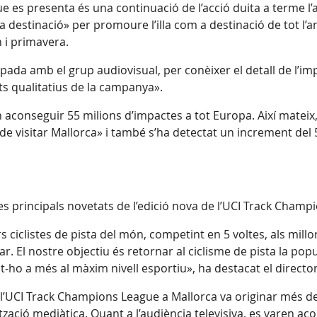
 es presenta és una continuació de l’acció duita a terme l’any
a destinació» per promoure l’illa com a destinació de tot l’a
n i primavera.
pada amb el grup audiovisual, per conèixer el detall de l’i
s qualitatius de la campanya».
 aconseguir 55 milions d’impactes a tot Europa. Així mateix,
 de visitar Mallorca» i també s’ha detectat un increment de
s principals novetats de l’edició nova de l’UCI Track Champi
s ciclistes de pista del món, competint en 5 voltes, als mil
. El nostre objectiu és retornar al ciclisme de pista la popu
nt-ho a més al màxim nivell esportiu», ha destacat el director
 l’UCI Track Champions League a Mallorca va originar més de 1
tzació mediàtica. Quant a l’audiència televisiva, es varen a