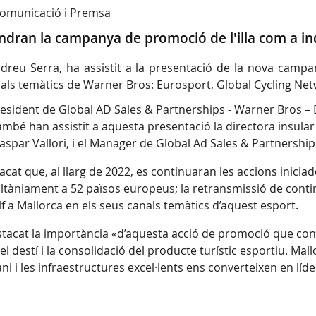
 Comunicació i Premsa
dran la campanya de promoció de l'illa com a indr
 Andreu Serra, ha assistit a la presentació de la nova cam
als temàtics de Warner Bros: Eurosport, Global Cycling Netwo
president de Global AD Sales & Partnerships - Warner Bros – 
mbé han assistit a aquesta presentació la directora insular 
Gaspar Vallori, i el Manager de Global Ad Sales & Partnersh
cat que, al llarg de 2022, es continuaran les accions iniciad
tàniament a 52 països europeus; la retransmissió de contingu
olf a Mallorca en els seus canals temàtics d’aquest esport.
estacat la importància «d’aquesta acció de promoció que cont
del destí i la consolidació del producte turístic esportiu. Ma
ani i les infraestructures excel·lents ens converteixen en líd