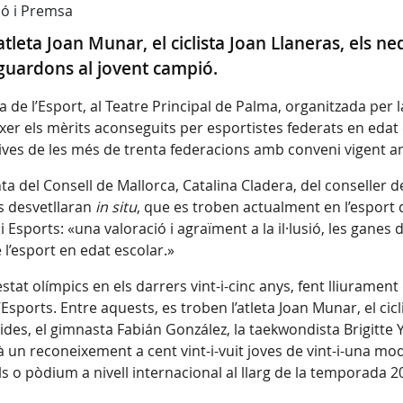
ió i Premsa
tleta Joan Munar, el ciclista Joan Llaneras, els ne
 guardons al jovent campió.
la de l’Esport, al Teatre Principal de Palma, organitzada per 
 els mèrits aconseguits per esportistes federats en edat e
ives de les més de trenta federacions amb conveni vigent a
a del Consell de Mallorca, Catalina Cladera, del conseller d
es desvetllaran
in situ
, que es troben actualment en l’esport 
Esports: «una valoració i agraïment a la il·lusió, les ganes 
e l’esport en edat escolar.»
at olímpics en els darrers vint-i-cinc anys, fent lliurament 
sports. Entre aquests, es troben l’atleta Joan Munar, el cicl
ides, el gimnasta Fabián González, la taekwondista Brigitte
rà un reconeixement a cent vint-i-vuit joves de vint-i-una mod
s o pòdium a nivell internacional al llarg de la temporada 