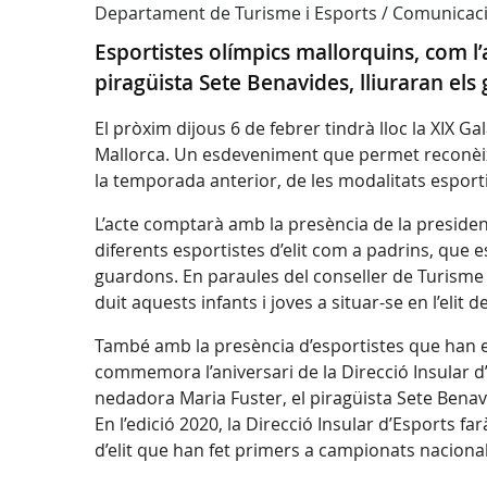
Departament de Turisme i Esports / Comunicac
Esportistes olímpics mallorquins, com l’a
piragüista Sete Benavides, lliuraran els
El pròxim dijous 6 de febrer tindrà lloc la XIX Ga
Mallorca. Un esdeveniment que permet reconèixer
la temporada anterior, de les modalitats esport
L’acte comptarà amb la presència de la president
diferents esportistes d’elit com a padrins, que 
guardons. En paraules del conseller de Turisme i 
duit aquests infants i joves a situar-se en l’elit d
També amb la presència d’esportistes que han est
commemora l’aniversari de la Direcció Insular d’E
nedadora Maria Fuster, el piragüista Sete Benav
En l’edició 2020, la Direcció Insular d’Esports fa
d’elit que han fet primers a campionats nacional