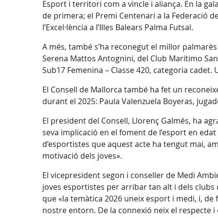
Esport i territori com a vincle i aliança. En la g
de primera; el Premi Centenari a la Federació de F
l’Excel·lència a l’Illes Balears Palma Futsal.
A més, també s’ha reconegut el millor palmarès e
Serena Mattos Antognini, del Club Marítimo San
Sub17 Femenina – Classe 420, categoria cadet. Un
El Consell de Mallorca també ha fet un reconei
durant el 2025: Paula Valenzuela Boyeras, jugad
El president del Consell, Llorenç Galmés, ha agraï
seva implicació en el foment de l’esport en eda
d’esportistes que aquest acte ha tengut mai, amb
motivació dels joves».
El vicepresident segon i conseller de Medi Ambie
joves esportistes per arribar tan alt i dels club
que «la temàtica 2026 uneix esport i medi, i, de 
nostre entorn. De la connexió neix el respecte i 