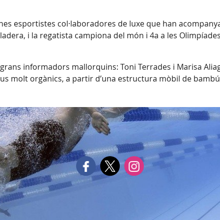
nes esportistes col·laboradores de luxe que han acompanyat
adera, i la regatista campiona del món i 4a a les Olimpíade
s grans informadors mallorquins: Toni Terrades i Marisa Alia
us molt orgànics, a partir d’una estructura mòbil de bamb