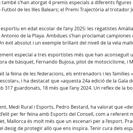
ala també s’han atorgat 4 premis especials a diferents figures
utbol de les Illes Balears; el Premi Trajectòria al trotador J
sportiu en edat escolar de l’any 2025: les regatistes Amàlia 
 Antonio de la Playa. Ambdues s’han proclamat campiones d
 èxit absolut i un exemple brillant del nivell de la vela mal
xement especial a tres esportistes més que han aconseguit
ora de bàsquet, Fernando Bujosa, pilot de motociclisme, i 
t la feina de les federacions, els entrenadors i les famílies 
t escolar», i ha destacat que «aquesta 24a edició de la Gala
 317 guardonats, 18 més que l’any 2024. Un reflex de la bon
nt, Medi Rural i Esports, Pedro Bestard, ha valorat que «des 
s d’elit per fer feina amb Esports del Consell, com a referen
fet, Mallorca és molt més que un escenari per a l’esport. Prac
el desig de protegir allò que ens inspira. Tenir cura dels es