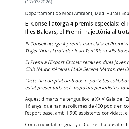
(17/03/2026)
Departament de Medi Ambient, Medi Rural i Esp
El Consell atorga 4 premis especials: el
Illes Balears; el Premi Trajectòria al tro
El Consell atorga 4 premis especials: el Premi Va
Trajectòria al trotador Joan Toni Riera, «Es bovere
El Premi a l’Esport Escolar recau en dues joves 
Club Nàutic s'Arenal, i Laia Serena Mattos, del 
L’acte ha comptat amb dos esportistes col·labor
estat presentada pels populars periodistes Toni 
Aquest dimarts ha tengut lloc la XXIV Gala de l’E
16 anys, que han assolit més de 400 podis en com
l’esport base, amb 1.900 assistents convidats, el
Com a novetat, enguany el Consell ha posat el fo