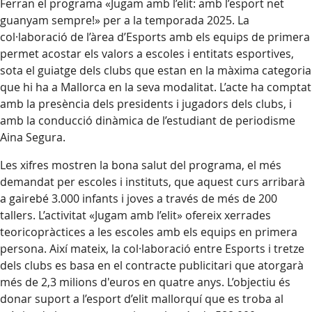
Ferran el programa «Jugam amb l’elit: amb l’esport net
guanyam sempre!» per a la temporada 2025. La
col·laboració de l’àrea d’Esports amb els equips de primera
permet acostar els valors a escoles i entitats esportives,
sota el guiatge dels clubs que estan en la màxima categoria
que hi ha a Mallorca en la seva modalitat. L’acte ha comptat
amb la presència dels presidents i jugadors dels clubs, i
amb la conducció dinàmica de l’estudiant de periodisme
Aina Segura.
Les xifres mostren la bona salut del programa, el més
demandat per escoles i instituts, que aquest curs arribarà
a gairebé 3.000 infants i joves a través de més de 200
tallers. L’activitat «Jugam amb l’elit» ofereix xerrades
teoricopràctices a les escoles amb els equips en primera
persona. Així mateix, la col·laboració entre Esports i tretze
dels clubs es basa en el contracte publicitari que atorgarà
més de 2,3 milions d'euros en quatre anys. L’objectiu és
donar suport a l’esport d’elit mallorquí que es troba al