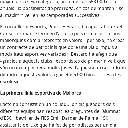
màxim de la seva categoria, amb més de 588.000 euros
anuals i la possibilitat de pròrroga, en cas de mantenir-se
al màxim nivell en les temporades successives.
El conseller d’Esports, Pedro Bestard, ha apuntat que «el
Consell es manté ferm en l'aposta pels equips esportius
mallorquins com a referents en valors i, per això, ha creat
un contracte de patrocinis que obre una via d’impuls a
modalitats esportives variades». Bestard ha afegit que
«gràcies a aquests clubs i esportistes de primer nivell, que
són un exemple per a molts joves d’aquesta terra, podrem
difondre aquests valors a gairebé 6.000 nins i nines a les
escoles».
La primera línia esportiva de Mallorca
L’acte ha consistit en un col·loqui on els jugadors dels
diferents equips han respost les preguntes de l’alumnat
d’ESO i batxiller de l’IES Emili Darder de Palma, 150
assistents de luxe que ha fet de periodistes per un dia.