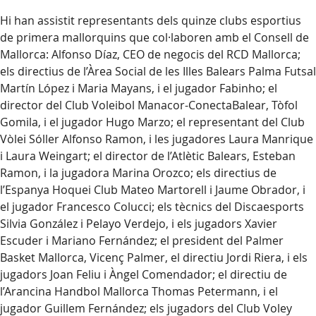
Hi han assistit representants dels quinze clubs esportius
de primera mallorquins que col·laboren amb el Consell de
Mallorca: Alfonso Díaz, CEO de negocis del RCD Mallorca;
els directius de l’Àrea Social de les Illes Balears Palma Futsal
Martín López i Maria Mayans, i el jugador Fabinho; el
director del Club Voleibol Manacor-ConectaBalear, Tòfol
Gomila, i el jugador Hugo Marzo; el representant del Club
Vòlei Sóller Alfonso Ramon, i les jugadores Laura Manrique
i Laura Weingart; el director de l’Atlètic Balears, Esteban
Ramon, i la jugadora Marina Orozco; els directius de
l’Espanya Hoquei Club Mateo Martorell i Jaume Obrador, i
el jugador Francesco Colucci; els tècnics del Discaesports
Silvia González i Pelayo Verdejo, i els jugadors Xavier
Escuder i Mariano Fernández; el president del Palmer
Basket Mallorca, Vicenç Palmer, el directiu Jordi Riera, i els
jugadors Joan Feliu i Àngel Comendador; el directiu de
l’Arancina Handbol Mallorca Thomas Petermann, i el
jugador Guillem Fernández; els jugadors del Club Voley