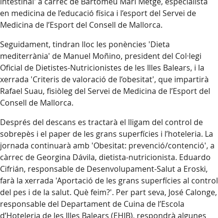
intestinal' a càrrec de Bartomeu Marí Metge, especialista
en medicina de l’educació física i l’esport del Servei de
Medicina de l’Esport del Consell de Mallorca.
Seguidament, tindran lloc les ponències 'Dieta
mediterrània' de Manuel Moñino, president del Col·legi
Oficial de Dietistes-Nutricionistes de les Illes Balears, i la
xerrada 'Criteris de valoració de l’obesitat', que impartirà
Rafael Suau, fisiòleg del Servei de Medicina de l’Esport del
Consell de Mallorca.
Després del descans es tractarà el lligam del control de
sobrepès i el paper de les grans superfícies i l’hoteleria. La
jornada continuarà amb 'Obesitat: prevenció/contenció', a
càrrec de Georgina Dávila, dietista-nutricionista. Eduardo
Cifrián, responsable de Desenvolupament-Salut a Eroski,
farà la xerrada 'Aportació de les grans superfícies al control
del pes i de la salut. Què feim?'. Per part seva, José Calonge,
responsable del Departament de Cuina de l’Escola
d’Hoteleria de les Illes Balears (EHIB), respondrà algunes