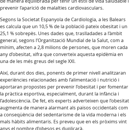
de manera equilibrada per tenir un estil de vida saludable i
prevenir l’aparició de malalties cardiovasculars.
Segons la Societat Espanyola de Cardiologia, a les Balears
es calcula que un 10,5 % de la població pateix obesitat i un
25,1 % sobrepès. Unes dades que, traslladades a l’àmbit
general, segons l’Organització Mundial de la Salut, com a
mínim, afecten a 2,8 milions de persones, que moren cada
any d’obesitat, xifra que converteix aquesta epidèmia en
una de les més greus del segle XXI.
Així, durant dos dies, ponents de primer nivell analitzaran
experiències relacionades amb l’alimentació i nutrició i
aportaran propostes per prevenir l’obesitat i per fomentar
la pràctica esportiva, especialment, durant la infància i
l’adolescència. De fet, els experts adverteixen que l’obesitat
augmenta de manera alarmant als països occidentals com
a conseqüència del sedentarisme de la vida moderna i els
mals hàbits alimentaris. Es preveu que en els pròxims vint
anys el nombre d’obesos es duplicarà.