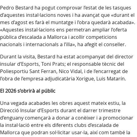
Pedro Bestard ha pogut comprovar l’estat de les tasques
d’aquestes instal·lacions noves i ha avançat que «durant el
mes d’agost es farà el muntatge i l’obra quedarà acabada».
«Aquestes instal·lacions ens permetran ampliar l’oferta
pública d’escalada a Mallorca i acollir competicions
nacionals i internacionals a l’illa», ha afegit el conseller.
Durant la visita, Bestard ha estat acompanyat del director
insular d’Esports, Toni Prats; el responsable tècnic del
Poliesportiu Sant Ferran, Nico Vidal, i de l’encarregat de
l’obra de l’empresa adjudicatària Xorigue, Luis Matarín.
El 2026 s’obrirà al públic
Una vegada acabades les obres aquest mateix estiu, la
Direcció Insular d’Esports durant el darrer trimestre
d’enguany començarà a donar a conèixer i a promocionar
la instal·lació entre els diferents clubs d’escalada de
Mallorca que podran sol·licitar usar-la, així com també la