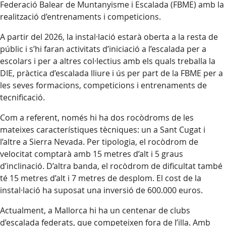
Federació Balear de Muntanyisme i Escalada (FBME) amb la
realització d’entrenaments i competicions.
A partir del 2026, la instal·lació estarà oberta a la resta de
públic i s’hi faran activitats d’iniciació a l’escalada per a
escolars i per a altres col·lectius amb els quals treballa la
DIE, pràctica d’escalada lliure i ús per part de la FBME per a
les seves formacions, competicions i entrenaments de
tecnificació.
Com a referent, només hi ha dos rocòdroms de les
mateixes característiques tècniques: un a Sant Cugat i
l’altre a Sierra Nevada. Per tipologia, el rocòdrom de
velocitat comptarà amb 15 metres d’alt i 5 graus
d’inclinació. D’altra banda, el rocòdrom de dificultat també
té 15 metres d’alt i 7 metres de desplom. El cost de la
instal·lació ha suposat una inversió de 600.000 euros.
Actualment, a Mallorca hi ha un centenar de clubs
d’escalada federats, que competeixen fora de l’illa. Amb