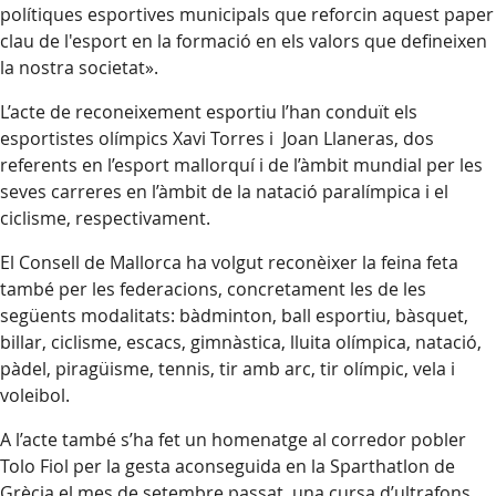
polítiques esportives municipals que reforcin aquest paper
clau de l'esport en la formació en els valors que defineixen
la nostra societat».
L’acte de reconeixement esportiu l’han conduït els
esportistes olímpics Xavi Torres i Joan Llaneras, dos
referents en l’esport mallorquí i de l’àmbit mundial per les
seves carreres en l’àmbit de la natació paralímpica i el
ciclisme, respectivament.
El Consell de Mallorca ha volgut reconèixer la feina feta
també per les federacions, concretament les de les
següents modalitats: bàdminton, ball esportiu, bàsquet,
billar, ciclisme, escacs, gimnàstica, lluita olímpica, natació,
pàdel, piragüisme, tennis, tir amb arc, tir olímpic, vela i
voleibol.
A l’acte també s’ha fet un homenatge al corredor pobler
Tolo Fiol per la gesta aconseguida en la Sparthatlon de
Grècia el mes de setembre passat, una cursa d’ultrafons