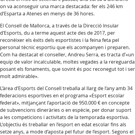
on va aconseguir una marca destacada: fer els 246 km
d’Esparta a Atenes en menys de 36 hores.
El Consell de Mallorca, a través de la Direcció Insular
d’Esports, du a terme aquest acte des de 2017, per
reconèixer els èxits dels esportistes i la feina feta pel
personal tècnic esportiu que els acompanyen i preparen.
Com ha destacat el conseller, Andreu Serra, es tracta d’«un
equip de valor incalculable, moltes vegades a la rereguarda
posant els fonaments, que sovint és poc reconegut tot i ser
molt admirable».
L’àrea d’Esports del Consell treballa al llarg de l’any amb 34
federacions esportives en el programa «Esport escolar
federat», mitjançant l’aportació de 950.000 € en concepte
de subvencions dineràries o en espècie, per donar suport
a les competicions i activitats de la temporada esportiva.
L’objectiu és treballar en l’esport en edat escolar fins als
setze anys, a mode d’aposta pel futur de l’esport. Segons el