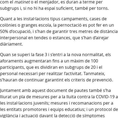
com el
matinet
o el menjador, es duran a terme per
subgrups i, si no hi ha espai suficient, també per torns.
Quant a les instal·lacions tipus campaments, cases de
colònies o granges escola, la pernoctació es pot fer en un
50% d’ocupació, i s’han de garantir tres metres de distància
interpersonal en tendes o estances, que s’han d’airejar
diàriament.
Quan se superi la fase 3 i s’entri a la nova normalitat, els
aforaments augmentaran fins a un màxim de 100
participants, que es dividiran en subgrups de 20 i el
personal necessari per realitzar l’activitat. Tanmateix,
s’hauran de continuar garantint els criteris de prevenció.
Juntament amb aquest document de pautes també s’ha
lliurat un pla de mesures per a la lluita contra la COVID-19 a
les instal·lacions juvenils; mesures i recomanacions per a
les entitats promotores i equips educatius; i un protocol de
vigilància i actuació davant la detecció de símptomes