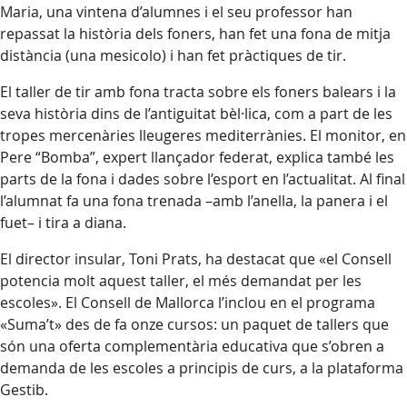
Maria, una vintena d’alumnes i el seu professor han
repassat la història dels foners, han fet una fona de mitja
distància (una mesicolo) i han fet pràctiques de tir.
El taller de tir amb fona tracta sobre els foners balears i la
seva història dins de l’antiguitat bèl·lica, com a part de les
tropes mercenàries lleugeres mediterrànies. El monitor, en
Pere “Bomba”, expert llançador federat, explica també les
parts de la fona i dades sobre l’esport en l’actualitat. Al final
l’alumnat fa una fona trenada –amb l’anella, la panera i el
fuet– i tira a diana.
El director insular, Toni Prats, ha destacat que «el Consell
potencia molt aquest taller, el més demandat per les
escoles». El Consell de Mallorca l’inclou en el programa
«Suma’t» des de fa onze cursos: un paquet de tallers que
són una oferta complementària educativa que s’obren a
demanda de les escoles a principis de curs, a la plataforma
Gestib.